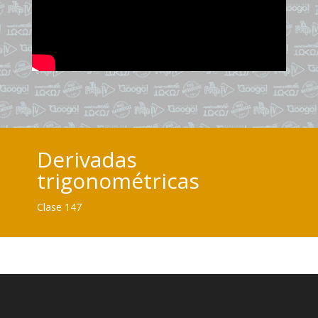
Derivadas
trigonométricas
Clase 147