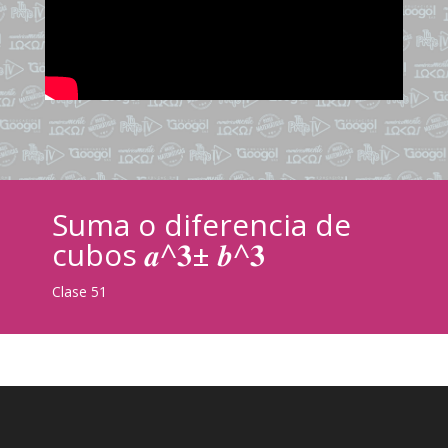
Suma o diferencia de
cubos 𝒂^𝟑± 𝒃^𝟑
Clase 51