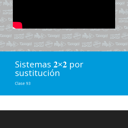
Sistemas 𝟐×𝟐 por
sustitución
Clase 93